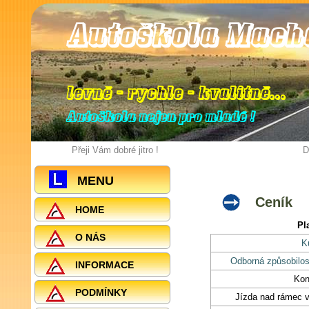
Autoškola Mach
levně - rychle - kvalitně
.
.
.
Autoškola nejen pro mladé !
Přeji Vám dobré jitro !
D
MENU
Ceník
HOME
Pl
O NÁS
K
Odborná způsobilos
INFORMACE
Kon
PODMÍNKY
Jízda nad rámec 